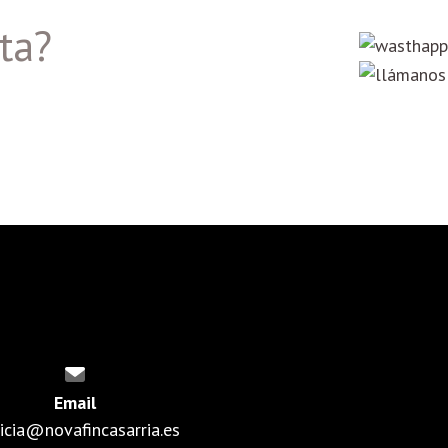
ta?
Email
ricia@novafincasarria.es