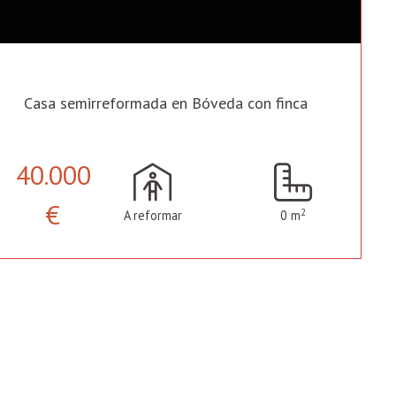
Casa semirreformada en Bóveda con finca
40.000
€
2
A reformar
0 m