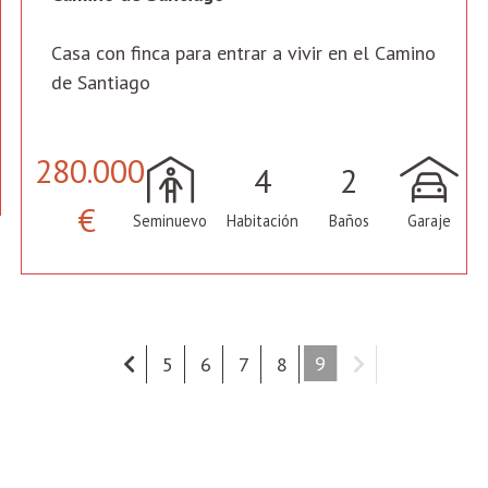
Casa con finca para entrar a vivir en el Camino
de Santiago
280.000
4
2
€
Seminuevo
Habitación
Baños
Garaje
(current)
(current)
(current)
(current)
(current)
9
5
6
7
8