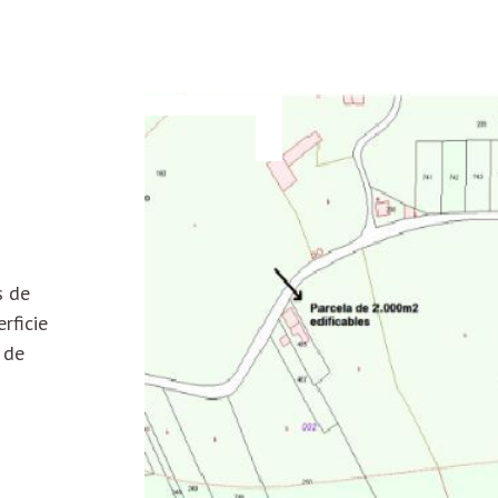
s de
rficie
 de