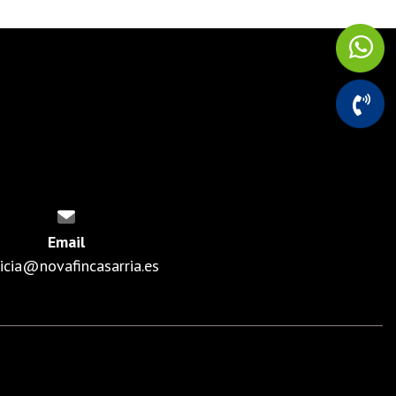
Email
ricia@novafincasarria.es