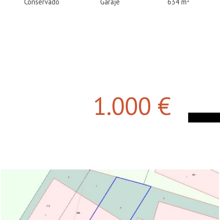
Conservado
Garaje
634 m
1.000 €